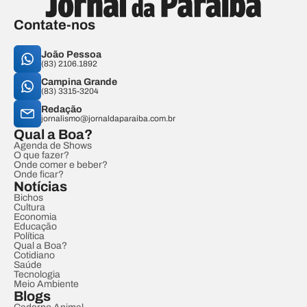
Contate-nos
João Pessoa
(83) 2106.1892
Campina Grande
(83) 3315-3204
Redação
jornalismo@jornaldaparaiba.com.br
Qual a Boa?
Agenda de Shows
O que fazer?
Onde comer e beber?
Onde ficar?
Notícias
Bichos
Cultura
Economia
Educação
Política
Qual a Boa?
Cotidiano
Saúde
Tecnologia
Meio Ambiente
Blogs