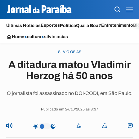
Esportes
Entretenimento
Bl
Últimas Notícias
Política
Qual a Boa?
Home
>
cultura
>
silvio osias
SILVIO OSIAS
A ditadura matou Vladimir
Herzog há 50 anos
O jornalista foi assassinado no DOI-CODI, em São Paulo.
Publicado em 24/10/2025 às 8:37