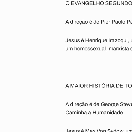
O EVANGELHO SEGUNDO 
A direção é de Pier Paolo Pa
Jesus é Henrique Irazoqui, 
um homossexual, marxista e 
A MAIOR HISTÓRIA DE T
A direção é de George Stev
Caminha a Humanidade
.
Jesus é Max Von Sydow, um 