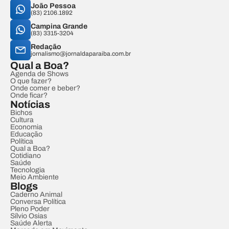
João Pessoa
(83) 2106.1892
Campina Grande
(83) 3315-3204
Redação
jornalismo@jornaldaparaiba.com.br
Qual a Boa?
Agenda de Shows
O que fazer?
Onde comer e beber?
Onde ficar?
Notícias
Bichos
Cultura
Economia
Educação
Política
Qual a Boa?
Cotidiano
Saúde
Tecnologia
Meio Ambiente
Blogs
Caderno Animal
Conversa Política
Pleno Poder
Sílvio Osias
Saúde Alerta