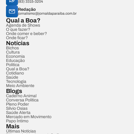
(83) 3315-3204
Redação
jornalismo@jornaldaparaiba.com.br
Qual a Boa?
Agenda de Shows
O que fazer?
Onde comer e beber?
Onde ficar?
Notícias
Bichos
Cultura
Economia
Educação
Política
Qual a Boa?
Cotidiano
Saúde
Tecnologia
Meio Ambiente
Blogs
Caderno Animal
Conversa Política
Pleno Poder
Sílvio Osias
Saúde Alerta
Mercado em Movimento
Papo Íntimo
Mais
Últimas Notícias