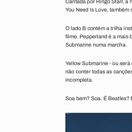
Cantada por Ringo Starr, a 
You Need Is Love
, também n
O lado B contém a trilha in
filme.
Pepperland
é a mais 
Submarine
numa marcha.
Yellow Submarine
- ou será
não conter todas as canções
incompleta.
Soa bem? Soa. É Beatles? É