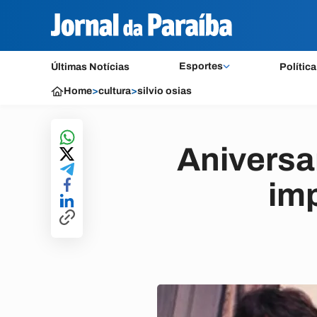
Esportes
Últimas Notícias
Política
Home
>
cultura
>
silvio osias
Aniversa
imp