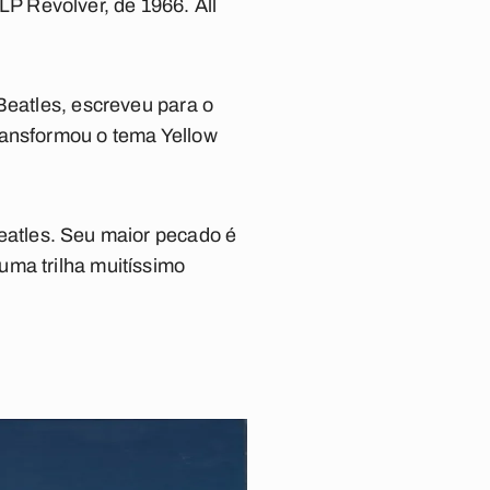
 LP
Revolver
, de 1966.
All
Beatles, escreveu para o
transformou o tema
Yellow
eatles. Seu maior pecado é
uma trilha muitíssimo