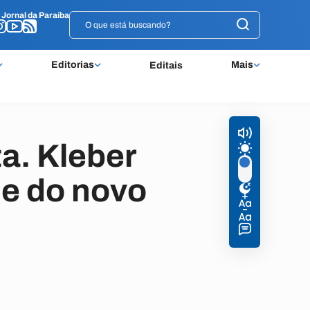
o
o
Jornal da Paraíba
Jornal da Paraíba
Editorias
Mais
Editais
a. Kleber
e do novo