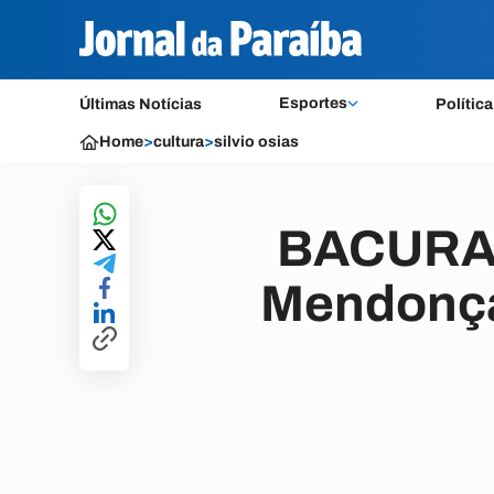
Esportes
Últimas Notícias
Política
Home
>
cultura
>
silvio osias
BACURAU 
Mendonça