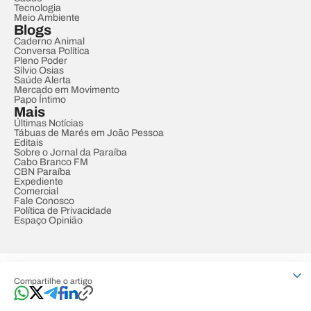
Tecnologia
Meio Ambiente
Blogs
Caderno Animal
Conversa Política
Pleno Poder
Sílvio Osias
Saúde Alerta
Mercado em Movimento
Papo Íntimo
Mais
Últimas Notícias
Tábuas de Marés em João Pessoa
Editais
Sobre o Jornal da Paraíba
Cabo Branco FM
CBN Paraíba
Expediente
Comercial
Fale Conosco
Política de Privacidade
Espaço Opinião
© REDE PARAÍBA DE COMUNICAÇÃO
Compartilhe o artigo
Developed by
Designed by