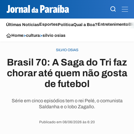
Esportes
Entretenimento
Bl
Últimas Notícias
Política
Qual a Boa?
Home
>
cultura
>
silvio osias
SILVIO OSIAS
Brasil 70: A Saga do Tri faz
chorar até quem não gosta
de futebol
Série em cinco episódios tem o rei Pelé, o comunista
Saldanha e o lobo Zagallo.
Publicado em 08/06/2026 às 6:20