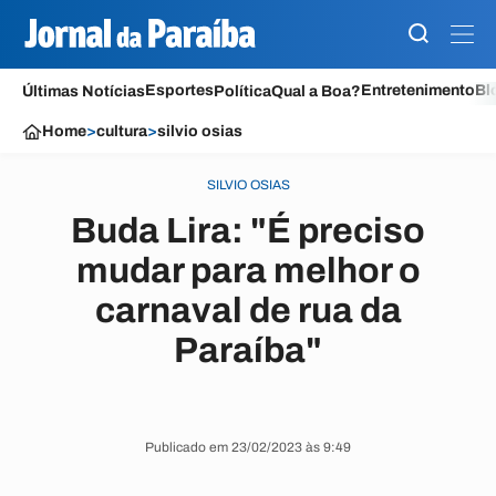
Esportes
Entretenimento
Bl
Últimas Notícias
Política
Qual a Boa?
Home
>
cultura
>
silvio osias
SILVIO OSIAS
Buda Lira: "É preciso
mudar para melhor o
carnaval de rua da
Paraíba"
Publicado em 23/02/2023 às 9:49