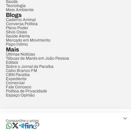
Saúde
Tecnologia
Meio Ambiente
Blogs
Caderno Animal
Conversa Política
Pleno Poder
Sílvio Osias
Saúde Alerta
Mercado em Movimento
Papo Íntimo
Mais
Últimas Notícias
Tábuas de Marés em João Pessoa
Editais
Sobre o Jornal da Paraíba
Cabo Branco FM
CBN Paraíba
Expediente
Comercial
Fale Conosco
Política de Privacidade
Espaço Opinião
© REDE PARAÍBA DE COMUNICAÇÃO
Compartilhe o artigo
Developed by
Designed by