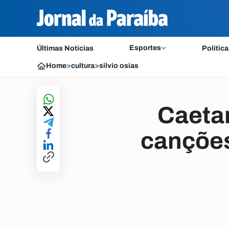
Esportes
Últimas Notícias
Política
Home
>
cultura
>
silvio osias
Caeta
canções