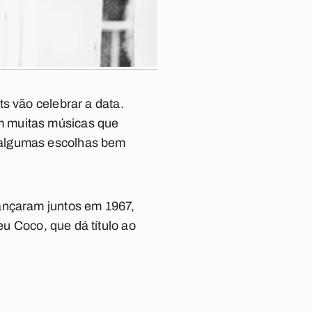
s vão celebrar a data.
m muitas músicas que
 algumas escolhas bem
ançaram juntos em 1967,
eu Coco
, que dá título ao