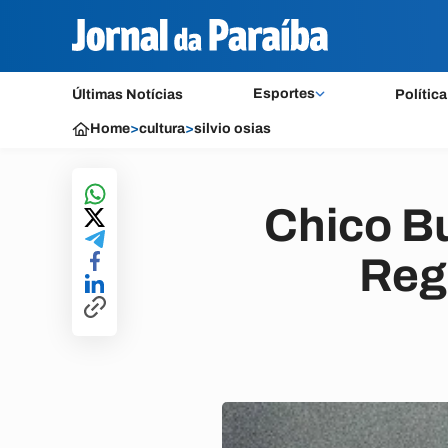
Esportes
Últimas Notícias
Política
Home
>
cultura
>
silvio osias
Chico Bu
Reg