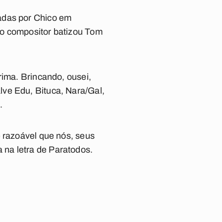
adas por Chico em
 o compositor batizou Tom
rima. Brincando, ousei,
lve Edu, Bituca, Nara/Gal,
.
é razoável que nós, seus
 na letra de
Paratodos
.