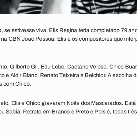
 se estivesse viva, Elis Regina teria completado 79 anos
 na CBN João Pessoa. Elis e os compositores que interpr
to, Gilberto Gil, Edu Lobo, Caetano Veloso, Chico Bua
co e Aldir Blanc, Renato Teixeira e Belchior. A escolha
is com Chico.
eto, Elis e Chico gravaram
Noite dos Mascarados
. Está
vou
Sabiá
,
Retrato em Branco e Preto
e
Pois é
, todas tr