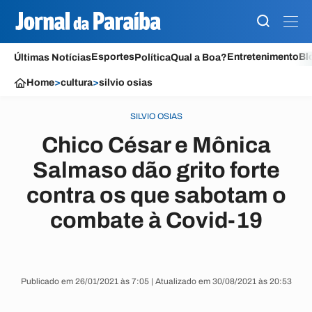
Esportes
Entretenimento
Bl
Últimas Notícias
Política
Qual a Boa?
Home
>
cultura
>
silvio osias
SILVIO OSIAS
Chico César e Mônica
Salmaso dão grito forte
contra os que sabotam o
combate à Covid-19
Publicado em 26/01/2021 às 7:05 | Atualizado em 30/08/2021 às 20:53