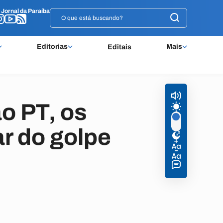
o
o
Jornal da Paraíba
Jornal da Paraíba
Editorias
Mais
Editais
o PT, os
ar do golpe