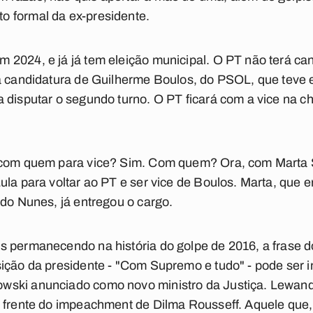
 formal da ex-presidente.
2024, e já já tem eleição municipal. O PT não terá can
 a candidatura de Guilherme Boulos, do PSOL, que tev
 disputar o segundo turno. O PT ficará com a vice na c
 com quem para vice? Sim. Com quem? Ora, com Marta S
la para voltar ao PT e ser vice de Boulos. Marta, que er
rdo Nunes, já entregou o cargo.
s permanecendo na história do golpe de 2016, a frase
sição da presidente - "Com Supremo e tudo" - pode se
wski anunciado como novo ministro da Justiça. Lewan
à frente do impeachment de Dilma Rousseff. Aquele que,