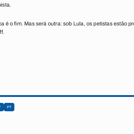
ista.
ca é o fim. Mas será outra: sob Lula, os petistas estão pr
f.
Y
PT