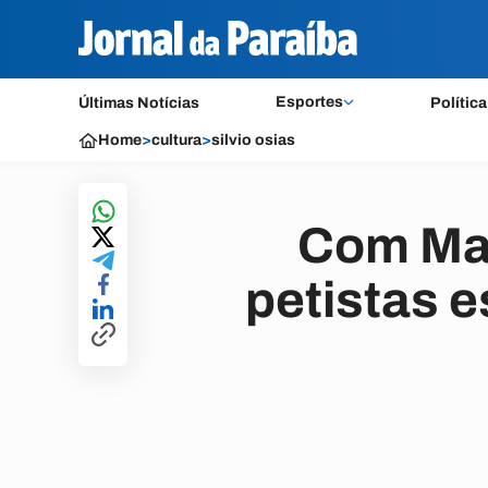
Esportes
Últimas Notícias
Política
Home
>
cultura
>
silvio osias
Com Mar
petistas e