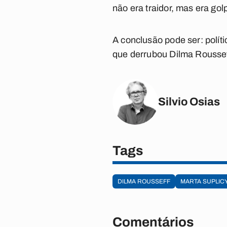
não era traidor, mas era golp
A conclusão pode ser: políti
que derrubou Dilma Roussef
Silvio Osias
Tags
DILMA ROUSSEFF
MARTA SUPLIC
Comentários