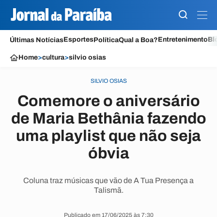
Esportes
Entretenimento
Bl
Últimas Notícias
Política
Qual a Boa?
Home
>
cultura
>
silvio osias
SILVIO OSIAS
Comemore o aniversário
de Maria Bethânia fazendo
uma playlist que não seja
óbvia
Coluna traz músicas que vão de A Tua Presença a
Talismã.
Publicado em 17/06/2025 às 7:30