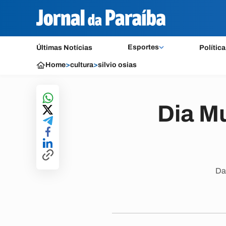
Esportes
Últimas Notícias
Política
Home
>
cultura
>
silvio osias
Dia M
Da