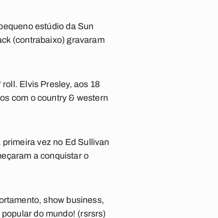
o pequeno estúdio da Sun
lack (contrabaixo) gravaram
oll. Elvis Presley, aos 18
etos com o country & western
 primeira vez no Ed Sullivan
meçaram a conquistar o
rtamento, show business,
opular do mundo! (rsrsrs)