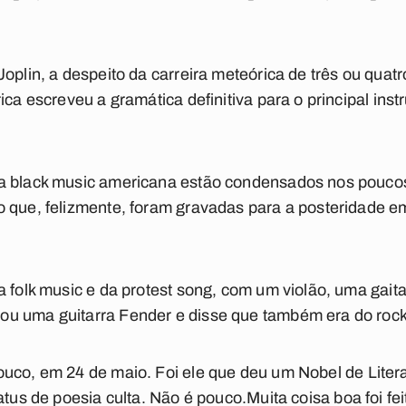
oplin, a despeito da carreira meteórica de três ou quat
ica escreveu a gramática definitiva para o principal inst
a black music americana estão condensados nos poucos
o que, felizmente, foram gravadas para a posteridade e
a folk music e da protest song, com um violão, uma gai
u uma guitarra Fender e disse que também era do rock.
ouco, em 24 de maio.
Foi ele que deu um Nobel de Liter
atus de poesia culta.
Não é pouco.
Muita coisa boa foi fe