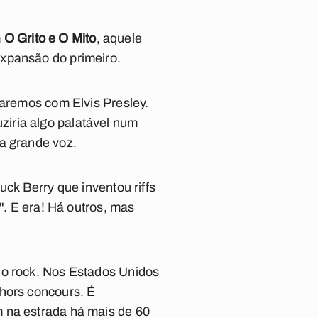
m
O Grito e O Mito
, aquele
expansão do primeiro.
caremos com Elvis Presley.
ziria algo palatável num
a grande voz.
uck Berry que inventou riffs
". E era!
Há outros, mas
do rock. Nos Estados Unidos
 hors concours.
É
m na estrada há mais de 60