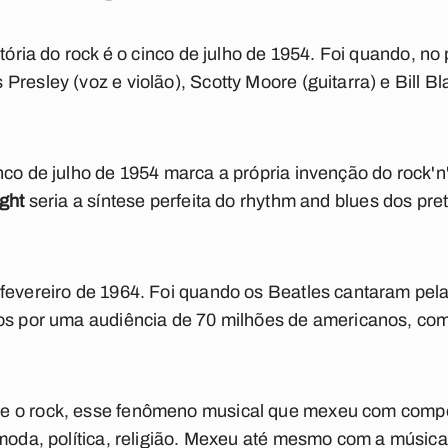
stória do rock é o cinco de julho de 1954. Foi quando, n
Presley (voz e violão), Scotty Moore (guitarra) e Bill B
co de julho de 1954 marca a própria invenção do rock'n' r
ight
seria a síntese perfeita do rhythm and blues dos pr
fevereiro de 1964. Foi quando os Beatles cantaram pela
tos por uma audiência de 70 milhões de americanos, co
e o rock, esse fenômeno musical que m
exeu com compo
oda, política, religião.
Mexeu até mesmo com a música p