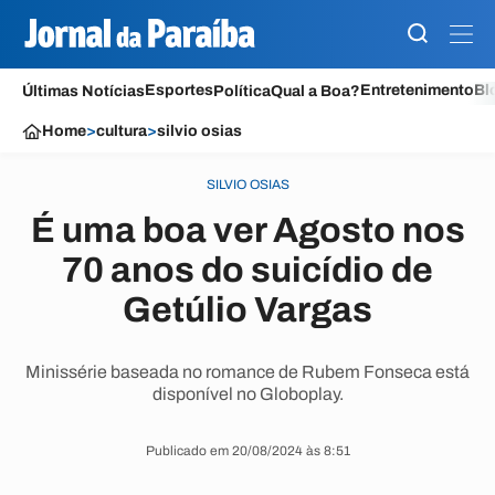
Esportes
Entretenimento
Bl
Últimas Notícias
Política
Qual a Boa?
Home
>
cultura
>
silvio osias
SILVIO OSIAS
É uma boa ver Agosto nos
70 anos do suicídio de
Getúlio Vargas
Minissérie baseada no romance de Rubem Fonseca está
disponível no Globoplay.
Publicado em 20/08/2024 às 8:51