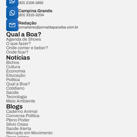
(83) 2106.1892
Campina Grande
(83) 3315-3204
Redação
jornalismo@jornaldaparaiba.com.br
Qual a Boa?
Agenda de Shows
O que fazer?
Onde comer e beber?
Onde ficar?
Notícias
Bichos
Cultura
Economia
Educação
Política
Qual a Boa?
Cotidiano
Saúde
Tecnologia
Meio Ambiente
Blogs
Caderno Animal
Conversa Política
Pleno Poder
Sílvio Osias
Saúde Alerta
Mercado em Movimento