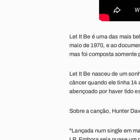
Let It Be
é uma das mais bel
maio de 1970, e ao document
mas foi composta somente 
Let It Be
nasceu de um sonh
câncer quando ele tinha 14 
abençoado por haver tido e
Sobre a canção, Hunter Davi
"Lançada num single em març
LP. Embora seja quase um p