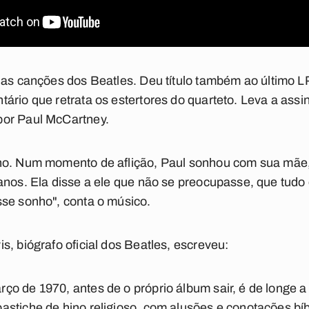
as canções dos Beatles. Deu título também ao último L
ário que retrata os estertores do quarteto. Leva a ass
por Paul McCartney.
o. Num momento de aflição, Paul sonhou com sua mãe,
anos. Ela disse a ele que não se preocupasse, que tudo 
sse sonho", conta o músico.
s, biógrafo oficial dos Beatles, escreveu:
o de 1970, antes de o próprio álbum sair, é de longe 
astiche de hino religioso, com alusões e conotações bí