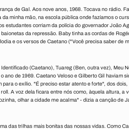
rança de Gal. Aos nove anos, 1968. Tocava no rádio. Fa
da minha mão, na escola pública onde fazíamos o curs
 os estudantes corriam da polícia do governador João A
 baionetas da repressão.
Baby
tinha as cordas de Rogér
elodia e os versos de Caetano ("Você precisa saber de mi
Identificado
(Caetano),
Tuareg
(Ben, outra vez),
Meu N
o ano de 1969. Caetano Veloso e Gilberto Gil haviam s
para o exílio. "É preciso estar atento e forte", dos dois,
' roll. A voz dela ficara entre nós como, àquela altura, 
 sozinha, olhar a cidade me acalma" - dizia a canção de 
uma das trilhas mais bonitas das nossas vidas. Como C