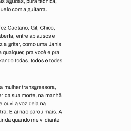
ais agudas, pura técnica,
uelo com a guitarra.
ez Caetano, Gil, Chico,
aberta, entre aplausos e
voz a gritar, como uma Janis
 qualquer, pra você e pra
xando todas, todos e todes
a mulher transgressora,
er da sua morte, na manhã
 ouvi a voz dela na
ra. E aí não parou mais. A
inda quando me vi diante