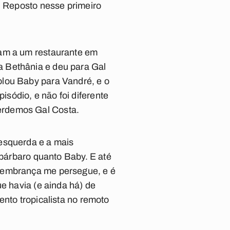
. Reposto nesse primeiro
ram a um restaurante em
a Bethânia e deu para Gal
olou
Baby
para Vandré, e o
isódio, e não foi diferente
erdemos Gal Costa.
 esquerda e a mais
o bárbaro quanto
Baby
. E até
 lembrança me persegue, e é
e havia (e ainda há) de
ento tropicalista no remoto