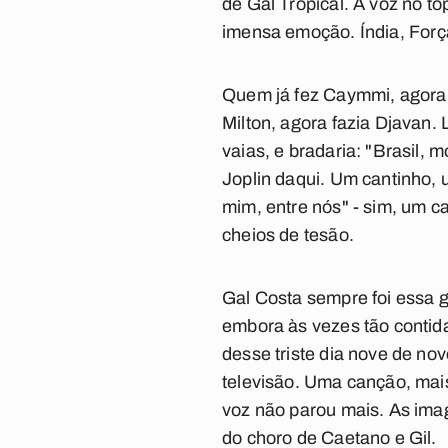
de
Gal Tropical
. A voz no t
imensa emoção.
Índia, For
Quem já fez Caymmi, agora f
Milton, agora fazia Djavan. 
vaias, e bradaria: "Brasil, m
Joplin daqui. Um cantinho, 
mim, entre nós" - sim, um c
cheios de tesão.
Gal Costa sempre foi essa 
embora às vezes tão contid
desse triste dia nove de no
televisão. Uma canção, mais
voz não parou mais. As ima
do choro de Caetano e Gil.