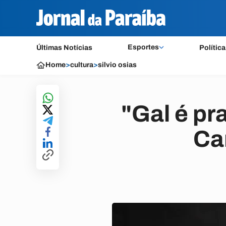
Esportes
Últimas Notícias
Política
Home
>
cultura
>
silvio osias
"Gal é pr
Ca