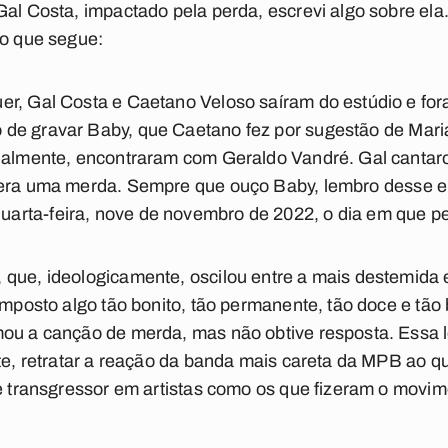
Gal Costa, impactado pela perda, escrevi algo sobre ela
 o que segue:
er, Gal Costa e Caetano Veloso saíram do estúdio e fo
 de gravar
Baby
, que Caetano fez por sugestão de Mari
sualmente, encontraram com Geraldo Vandré. Gal cantar
o era uma merda. Sempre que ouço
Baby
, lembro desse ep
arta-feira, nove de novembro de 2022, o dia em que p
 que, ideologicamente, oscilou entre a mais destemida
composto algo tão bonito, tão permanente, tão doce e tã
mou a canção de merda, mas não obtive resposta. Essa
nte, retratar a reação da banda mais careta da MPB ao qu
 e transgressor em artistas como os que fizeram o movim