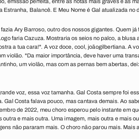
opo, emissão perfeita, entre as notas mais graves e as m
ça Estranha, Balancê
. E
Meu Nome é Gal
atualizada no d
azia Ary Barroso, outro dos nossos gigantes. Quem já f
Logo faria Cazuza. Mostraria os seios no palco, a blusa 
ostra a tua cara!". A voz doce, cool, joãogilbertiana. A 
um violão. "Da maior importância, deve haver uma transa
antinho, um violão, mas com as pernas bem abertas, dei
grande voz, essa voz tamanha. Gal Costa sempre foi ess
a. Gal Costa falava pouco, mas cantava demais. Ao sab
vembro de 2022, meu choro esperou pelo instante em que
 outra e mais outra. Uma imagem, mais outra e mais out
gens não pararam mais. O choro não parou mais. Mais a