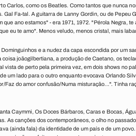
to Carlos, como os Beatles. Como tantos que nunca no
s. Gal
Fa-tal
. A guitarra de Lanny Gordin, ou de Pepeu 
 que ano estamos" - era 1971, 1972. "Pérola Negra, te
 que eu te amo". Menos veludo, menos cristal, mais labar
 Dominguinhos e a nudez da capa escondida por um saco 
 coisa joãogilbertiana, a produção de Caetano, os tecla
l vista de perto pela primeira vez, em dois shows no pa
a de um lado para o outro enquanto evocava Orlando Silva
/Faz do amor confusão/Numa misturação...". Tinha raça
Canta Caymmi
,
Os Doces Bárbaros
,
Caras e Bocas
,
Águ
zas. As canções dos contemporâneos, o olho no passado
falava (ainda fala) da identidade de um país e de um pov