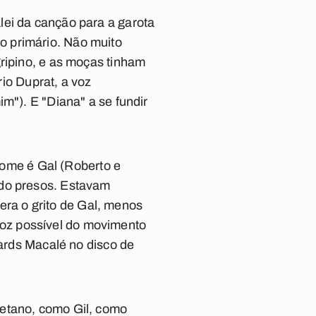
lei da canção para a garota
o primário. Não muito
gripino, e as moças tinham
io Duprat, a voz
m"). E "Diana" a se fundir
ome é Gal
(Roberto e
ido presos. Estavam
 era o grito de Gal, menos
a voz possível do movimento
Jards Macalé no disco de
aetano, como Gil, como