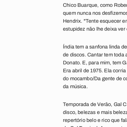
Chico Buarque, como Rober
quem nunca nos desfizemo
Hendrix. "Tente esquecer em
estupidez não lhe deixa ver
Índia
tem a sanfona linda de
de discos.
Cantar
tem toda a
Donato. E, para mim, tem Ga
Era abril de 1975. Ela corri
do mocambo/Da gente de cor
da música.
Temporada de Verão
,
Gal 
disco, belezas e mais bele
repertório belo e rico que 