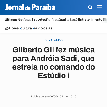
Esportes
Entretenimento
Bl
Últimas Notícias
Política
Qual a Boa?
Home
>
cultura
>
silvio osias
SILVIO OSIAS
Gilberto Gil fez música
para Andréia Sadi, que
estreia no comando do
Estúdio i
Publicado em 06/06/2022 às 10:16