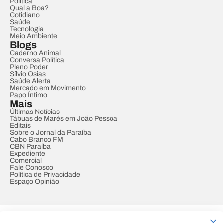
Política
Qual a Boa?
Cotidiano
Saúde
Tecnologia
Meio Ambiente
Blogs
Caderno Animal
Conversa Política
Pleno Poder
Sílvio Osias
Saúde Alerta
Mercado em Movimento
Papo Íntimo
Mais
Últimas Notícias
Tábuas de Marés em João Pessoa
Editais
Sobre o Jornal da Paraíba
Cabo Branco FM
CBN Paraíba
Expediente
Comercial
Fale Conosco
Política de Privacidade
Espaço Opinião
© REDE PARAÍBA DE COMUNICAÇÃO