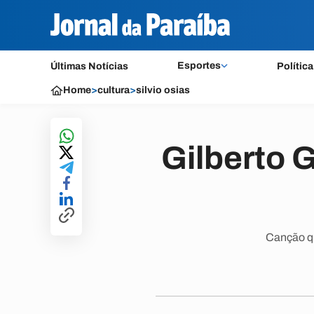
Esportes
Últimas Notícias
Política
Home
>
cultura
>
silvio osias
Gilberto 
Canção qu