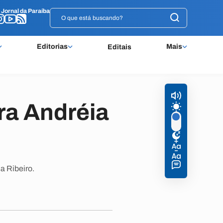
o
o
Jornal da Paraíba
Jornal da Paraíba
Editorias
Mais
Editais
ra Andréia
a Ribeiro.