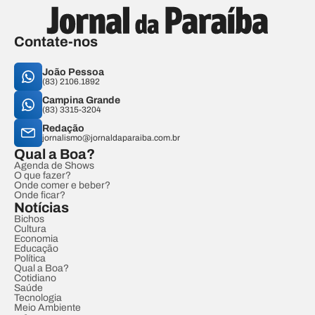
Contate-nos
João Pessoa
(83) 2106.1892
Campina Grande
(83) 3315-3204
Redação
jornalismo@jornaldaparaiba.com.br
Qual a Boa?
Agenda de Shows
O que fazer?
Onde comer e beber?
Onde ficar?
Notícias
Bichos
Cultura
Economia
Educação
Política
Qual a Boa?
Cotidiano
Saúde
Tecnologia
Meio Ambiente