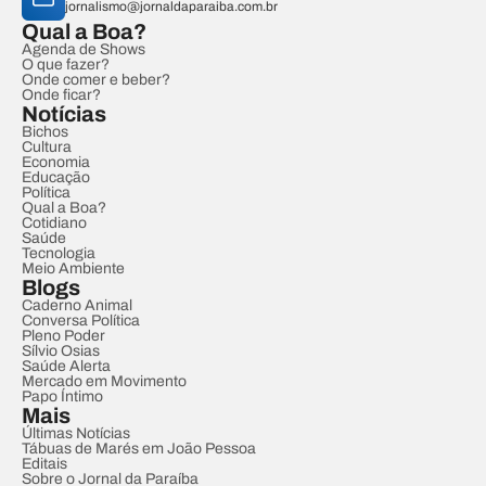
jornalismo@jornaldaparaiba.com.br
Qual a Boa?
Agenda de Shows
O que fazer?
Onde comer e beber?
Onde ficar?
Notícias
Bichos
Cultura
Economia
Educação
Política
Qual a Boa?
Cotidiano
Saúde
Tecnologia
Meio Ambiente
Blogs
Caderno Animal
Conversa Política
Pleno Poder
Sílvio Osias
Saúde Alerta
Mercado em Movimento
Papo Íntimo
Mais
Últimas Notícias
Tábuas de Marés em João Pessoa
Editais
Sobre o Jornal da Paraíba