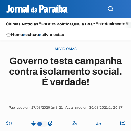
Esportes
Entretenimento
Bl
Últimas Notícias
Política
Qual a Boa?
Home
>
cultura
>
silvio osias
SILVIO OSIAS
Governo testa campanha
contra isolamento social.
É verdade!
Publicado em 27/03/2020 às 6:21 | Atualizado em 30/08/2021 às 20:37