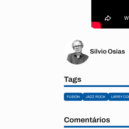
Silvio Osias
Tags
FUSION
JAZZ ROCK
LARRY CO
Comentários