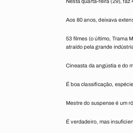
Nesta quarta-feira (29), faz
Aos 80 anos, deixava extens
53 filmes (o último,
Trama M
atraído pela grande indústr
Cineasta da angústia e do m
É boa classificação, espéci
Mestre do suspense é um ró
É verdadeiro, mas insufici