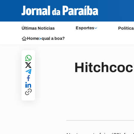
Esportes
Últimas Notícias
Política
Home
>
qual a boa?
Hitchcoc