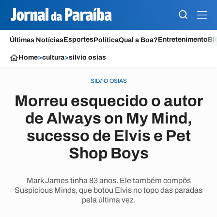
Esportes
Entretenimento
Bl
Últimas Notícias
Política
Qual a Boa?
Home
>
cultura
>
silvio osias
SILVIO OSIAS
Morreu esquecido o autor
de Always on My Mind,
sucesso de Elvis e Pet
Shop Boys
Mark James tinha 83 anos. Ele também compôs
Suspicious Minds, que botou Elvis no topo das paradas
pela última vez.