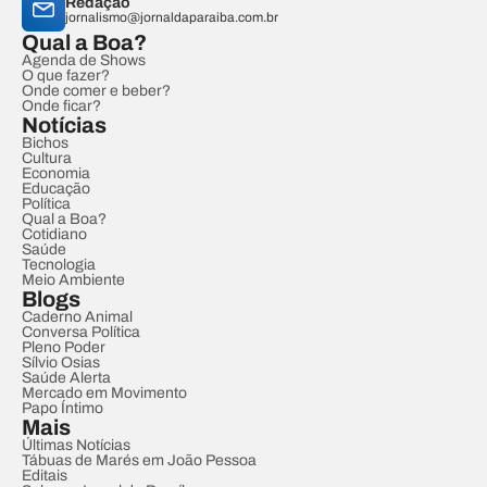
Redação
jornalismo@jornaldaparaiba.com.br
Qual a Boa?
Agenda de Shows
O que fazer?
Onde comer e beber?
Onde ficar?
Notícias
Bichos
Cultura
Economia
Educação
Política
Qual a Boa?
Cotidiano
Saúde
Tecnologia
Meio Ambiente
Blogs
Caderno Animal
Conversa Política
Pleno Poder
Sílvio Osias
Saúde Alerta
Mercado em Movimento
Papo Íntimo
Mais
Últimas Notícias
Tábuas de Marés em João Pessoa
Editais