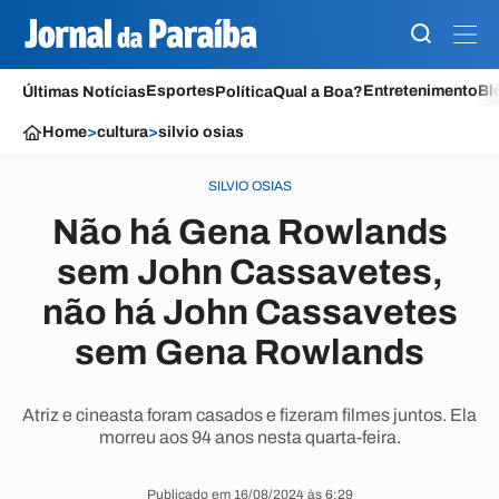
Esportes
Entretenimento
Bl
Últimas Notícias
Política
Qual a Boa?
Home
>
cultura
>
silvio osias
SILVIO OSIAS
Não há Gena Rowlands
sem John Cassavetes,
não há John Cassavetes
sem Gena Rowlands
Atriz e cineasta foram casados e fizeram filmes juntos. Ela
morreu aos 94 anos nesta quarta-feira.
Publicado em 16/08/2024 às 6:29