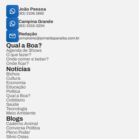
João Pessoa
(83) 2106.1892
Campina Grande
(83) 3315-3204
Redação
jornalismo@jornaldaparaiba.com.br
Qual a Boa?
Agenda de Shows
O que fazer?
Onde comer e beber?
Onde ficar?
Notícias
Bichos
Cultura
Economia
Educação
Política
Qual a Boa?
Cotidiano
Saúde
Tecnologia
Meio Ambiente
Blogs
Caderno Animal
Conversa Política
Pleno Poder
Sílvio Osias