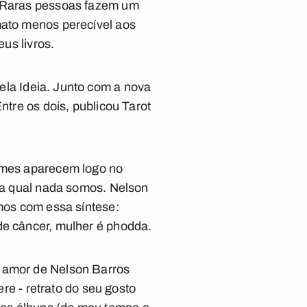
o. Raras pessoas fazem um
mato menos perecível aos
eus livros.
pela Ideia. Junto com a nova
Entre os dois, publicou
Tarot
nomes aparecem logo no
m a qual nada somos. Nelson
emos com essa síntese:
de câncer, mulher é phodda.
o amor de Nelson Barros
ere - retrato do seu gosto