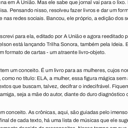
na em A União. Mas ele sabe que jornal vai para o lix
sa. Pensando nisso, resolveu fazer livros e dar um for
 e nas redes sociais. Bancou, ele próprio, a edição dos s
screvi para ela
, editado por A União e agora reeditado 
 Nelson está lançando
Trilha Sonora
, também pela Ideia. 
m formato de cartas - um atraente livro-objeto.
a
tem um conceito. É um livro para as mulheres, cujos 
r, como no título: ELA, a mulher, essa figura mágica se
extos que buscam, talvez, decifrar o indecifrável. Fiqu
miga, seja a mãe do autor, diante do duro diagnóstico 
 conceito. As crônicas, aqui, são guiadas pelo imens
 final de cada texto, há uma lista de músicas que ele sug