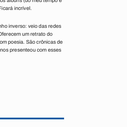
 os álbuns (do meu tempo e
icará incrível.
ho inverso: veio das redes
 Oferecem um retrato do
com poesia. São crônicas de
ue nos presenteou com esses