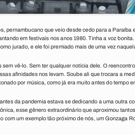
s, pernambucano que veio desde cedo para a Paraíba e 
cantando em festivais nos anos 1980. Tinha a voz boni
como jurado, e ele foi premiado mais de uma vez naquel
 sem vê-lo. Sem ter qualquer notícia dele. O reencontro
ossas afinidades nos levam. Soube ali que trocara a medi
xonado por música, como já era muito antes do tempo em
 antes da pandemia estava se dedicando a uma outra coi
rônica, esse gênero extraordinário que aproximou tantos 
ando com um exemplo tão próximo de nós, um Gonzaga R