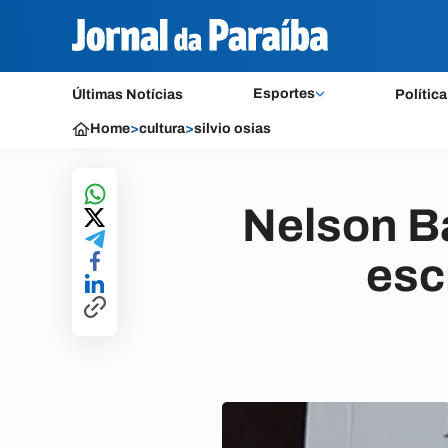
Esportes
Últimas Notícias
Política
Home
>
cultura
>
silvio osias
Nelson B
esc