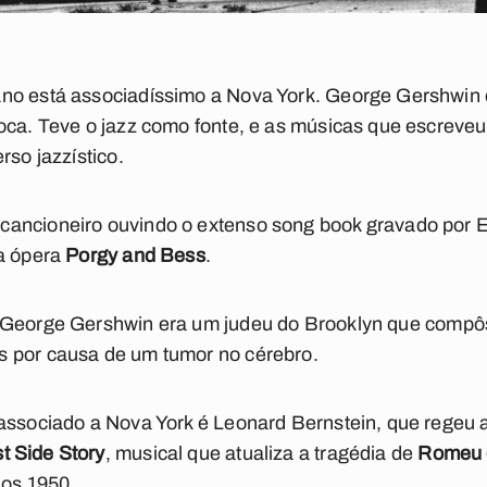
no está associadíssimo a Nova York. George Gershwin 
oca. Teve o jazz como fonte, e as músicas que escreve
rso jazzístico.
ancioneiro ouvindo o extenso song book gravado por El
da ópera
Porgy and Bess
.
 George Gershwin era um judeu do Brooklyn que compôs
 por causa de um tumor no cérebro.
associado a Nova York é Leonard Bernstein, que regeu a
t Side Story
, musical que atualiza a tragédia de
Romeu e
nos 1950.