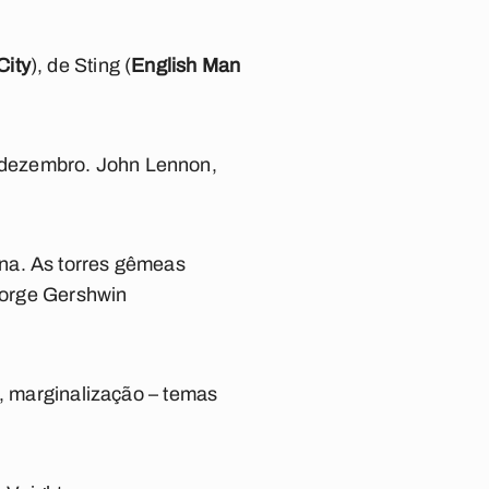
City
), de Sting (
English Man
 dezembro. John Lennon,
una. As torres gêmeas
George Gershwin
e, marginalização – temas