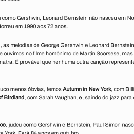
u como Gershwin, Leonard Bernstein não nasceu em Nov
Morreu em 1990 aos 72 anos.
, as melodias de George Gershwin e Leonard Bernstei
ue ouvimos no filme homônimo de Martin Scorsese, mas
inatra.
É provável que nenhuma outra canção represent
ouco menos óbvias, temos
Autumn in New York
, com Bill
of Birdland
, com Sarah Vaughan, e, saindo do jazz para
nce
, judeu como Gershwin e Bernstein, Paul Simon nas
 York. Fará 84 anos em outubro.