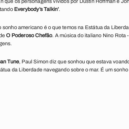
n que os personagens vividos por Dustin Hoffman e J
ntando
Everybody’s Talkin’
.
 sonho americano é o que temos na Estátua da Liberda
 de
O Poderoso Chefão
. A música do italiano Nino Rota -
gens.
can Tune
, Paul Simon diz que sonhou que estava voando
tátua da Liberdade navegando sobre o mar. É um sonho 