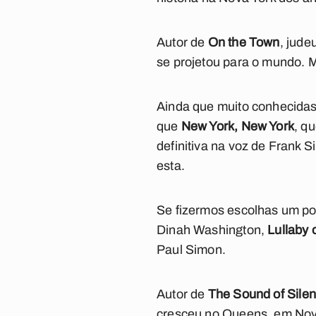
Autor de
On the Town
, jude
se projetou para o mundo. 
Ainda que muito conhecidas
que
New York, New York
, q
definitiva na voz de Frank S
esta.
Se fizermos escolhas um p
Dinah Washington,
Lullaby 
Paul Simon.
Autor de
The Sound of Sile
cresceu no Queens, em Nova