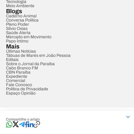
Tecnologia
Meio Ambiente
Blogs
Caderno Animal
Conversa Política
Pleno Poder
Sílvio Osias
Saúde Alerta
Mercado em Movimento
Papo Íntimo
Mais
Últimas Notícias
Tábuas de Marés em João Pessoa
Editais
Sobre o Jornal da Paraíba
Cabo Branco FM
CBN Paraíba
Expediente
Comercial
Fale Conosco
Política de Privacidade
Espaço Opinião
© REDE PARAÍBA DE COMUNICAÇÃO
Compartilhe o artigo
Developed by
Designed by