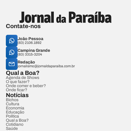
Contate-nos
João Pessoa
(83) 2106.1892
Campina Grande
(83) 3315-3204
Redação
jornalismo@jornaldaparaiba.com.br
Qual a Boa?
Agenda de Shows
O que fazer?
Onde comer e beber?
Onde ficar?
Notícias
Bichos
Cultura
Economia
Educação
Política
Qual a Boa?
Cotidiano
Saúde