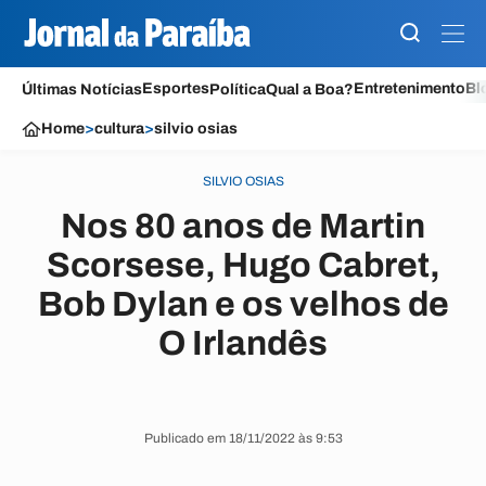
Esportes
Entretenimento
Bl
Últimas Notícias
Política
Qual a Boa?
Home
>
cultura
>
silvio osias
SILVIO OSIAS
Nos 80 anos de Martin
Scorsese, Hugo Cabret,
Bob Dylan e os velhos de
O Irlandês
Publicado em 18/11/2022 às 9:53