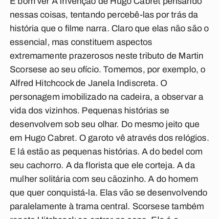
É bom ver
A Invenção de Hugo Cabret
pensando
nessas coisas, tentando percebê-las por trás da
história que o filme narra. Claro que elas não são o
essencial, mas constituem aspectos
extremamente prazerosos neste tributo de Martin
Scorsese ao seu ofício. Tomemos, por exemplo, o
Alfred Hitchcock de
Janela Indiscreta
. O
personagem imobilizado na cadeira, a observar a
vida dos vizinhos. Pequenas histórias se
desenvolvem sob seu olhar. Do mesmo jeito que
em
Hugo Cabret
. O garoto vê através dos relógios.
E lá estão as pequenas histórias. A do bedel com
seu cachorro. A da florista que ele corteja. A da
mulher solitária com seu cãozinho. A do homem
que quer conquistá-la. Elas vão se desenvolvendo
paralelamente à trama central. Scorsese também