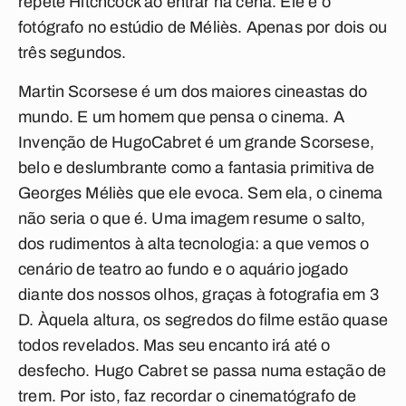
repete Hitchcock ao entrar na cena. Ele é o
fotógrafo no estúdio de Méliès. Apenas por dois ou
três segundos.
Martin Scorsese é um dos maiores cineastas do
mundo. E um homem que pensa o cinema.
A
Invenção de Hugo
Cabret
é um grande Scorsese,
belo e deslumbrante como a fantasia primitiva de
Georges Méliès que ele evoca. Sem ela, o cinema
não seria o que é. Uma imagem resume o salto,
dos rudimentos à alta tecnologia: a que vemos o
cenário de teatro ao fundo e o aquário jogado
diante dos nossos olhos, graças à fotografia em 3
D. Àquela altura, os segredos do filme estão quase
todos revelados. Mas seu encanto irá até o
desfecho.
Hugo Cabret
se passa numa estação de
trem. Por isto, faz recordar o cinematógrafo de