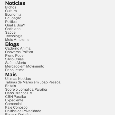
Notícias
Bichos
Cultura
Economia
Educação
Política
Qual a Boa?
Cotidiano
Saúde
Tecnologia
Meio Ambiente
Blogs
Caderno Animal
Conversa Política
Pleno Poder
Sílvio Osias
Saúde Alerta
Mercado em Movimento
Papo Íntimo
Mais
Últimas Notícias
Tábuas de Marés em João Pessoa
Editais
Sobre o Jornal da Paraíba
Cabo Branco FM
CBN Paraíba
Expediente
Comercial
Fale Conosco
Política de Privacidade
Espaço Opinião