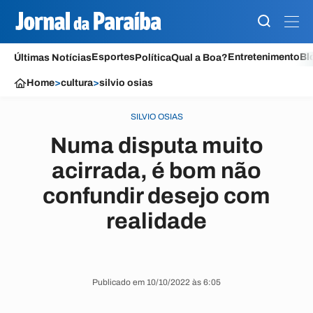
Esportes
Entretenimento
Bl
Últimas Notícias
Política
Qual a Boa?
Home
>
cultura
>
silvio osias
SILVIO OSIAS
Numa disputa muito
acirrada, é bom não
confundir desejo com
realidade
Publicado em 10/10/2022 às 6:05