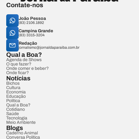
Contate-nos
João Pessoa
(83) 2106.1892
Campina Grande
(83) 3315-3204
Redação
jornalismo@jornaldaparaiba.com.br
Qual a Boa?
Agenda de Shows
O que fazer?
Onde comer e beber?
Onde ficar?
Notícias
Bichos
Cultura
Economia
Educação
Política
Qual a Boa?
Cotidiano
Saúde
Tecnologia
Meio Ambiente
Blogs
Caderno Animal
Conversa Política