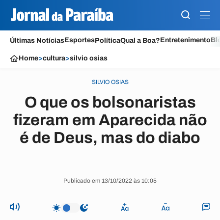
Esportes
Entretenimento
Bl
Últimas Notícias
Política
Qual a Boa?
Home
>
cultura
>
silvio osias
SILVIO OSIAS
O que os bolsonaristas
fizeram em Aparecida não
é de Deus, mas do diabo
Publicado em 13/10/2022 às 10:05