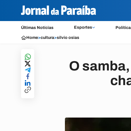
Esportes
Últimas Notícias
Política
Home
>
cultura
>
silvio osias
O samba, 
cha