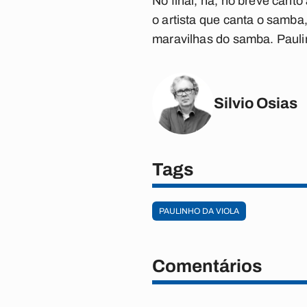
No final, há, no breve can
o artista que canta o samba
maravilhas do samba. Paulin
Silvio Osias
Tags
PAULINHO DA VIOLA
Comentários