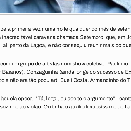
o pela primeira vez numa noite qualquer do mês de sete
ma inacreditável caravana chamada
Setembro
, que, em J
, ali perto da Lagoa, e não conseguiu reunir mais do q
 com um grupo de artistas num show coletivo: Paulinho,
s Baianos), Gonzaguinha (ainda longe do sucesso de
Ex
o e não era tão popular), Sueli Costa, Armandinho do T
 àquela época. "Tá, legal, eu aceito o argumento" - can
sozinho ao violão. Ou tinha o auxílio luxuosíssimo do fla