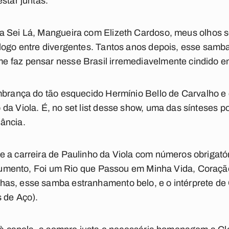
star juntas.
ia
Sei Lá, Mangueira
com Elizeth Cardoso, meus olhos s
logo entre divergentes. Tantos anos depois, esse samb
 faz pensar nesse Brasil irremediavelmente cindido ent
mbrança do tão esquecido Hermínio Bello de Carvalho e 
da Viola. É, no set list desse show, uma das sínteses po
ância.
 a carreira de Paulinho da Viola com números obrigatór
umento
,
Foi um Rio que Passou em Minha Vida
,
Coraçã
nhas
, esse samba estranhamento belo, e o intérprete de 
 de Aço
).