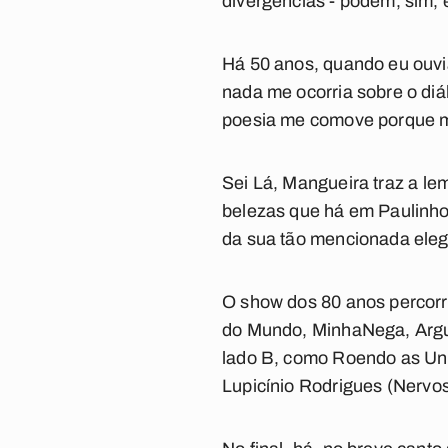
divergências - podem, sim, e
Há 50 anos, quando eu ouv
nada me ocorria sobre o diá
poesia me comove porque me
Sei Lá, Mangueira
traz a le
belezas que há em Paulinho 
da sua tão mencionada eleg
O show dos 80 anos percorre
do Mundo
,
Minha
Nega
,
Arg
lado B, como
Roendo as U
Lupicínio Rodrigues (
Nervos