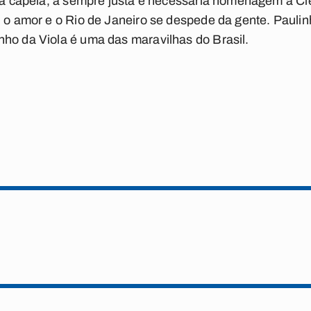
to à capela, a sempre justa e necessária homenagem a 
, o amor e o Rio de Janeiro se despede da gente. Pauli
ho da Viola é uma das maravilhas do Brasil.