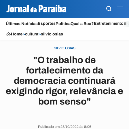
Esportes
Entretenimento
Bl
Últimas Notícias
Política
Qual a Boa?
Home
>
cultura
>
silvio osias
SILVIO OSIAS
"O trabalho de
fortalecimento da
democracia continuará
exigindo rigor, relevância e
bom senso"
Publicado em 28/10/2022 às 8:06