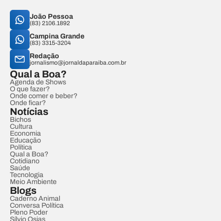
João Pessoa
(83) 2106.1892
Campina Grande
(83) 3315-3204
Redação
jornalismo@jornaldaparaiba.com.br
Qual a Boa?
Agenda de Shows
O que fazer?
Onde comer e beber?
Onde ficar?
Notícias
Bichos
Cultura
Economia
Educação
Política
Qual a Boa?
Cotidiano
Saúde
Tecnologia
Meio Ambiente
Blogs
Caderno Animal
Conversa Política
Pleno Poder
Sílvio Osias