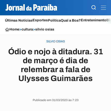
Esportes
Entretenimento
Bl
Últimas Notícias
Política
Qual a Boa?
Home
>
cultura
>
silvio osias
SILVIO OSIAS
Ódio e nojo à ditadura. 31
de março é dia de
relembrar a fala de
Ulysses Guimarães
Publicado em 31/03/2023 às 7:23