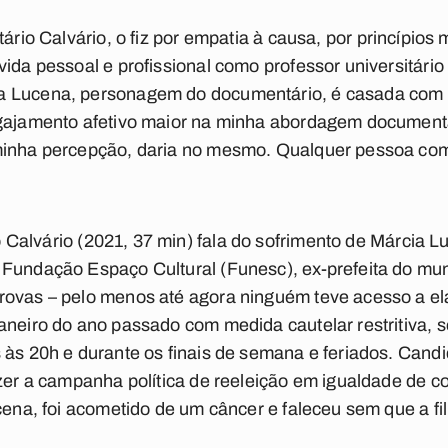
tário
Calvário
, o fiz por empatia à causa, por princípios 
vida pessoal e profissional como professor universitári
a Lucena, personagem do documentário, é casada com 
ngajamento afetivo maior na minha abordagem document
minha percepção, daria no mesmo. Qualquer pessoa com
o
Calvário
(2021, 37 min) fala do sofrimento de Márcia L
Fundação Espaço Cultural (Funesc), ex-prefeita do munic
ovas – pelo menos até agora ninguém teve acesso a elas
aneiro do ano passado com medida cautelar restritiva, 
 às 20h e durante os finais de semana e feriados. Candi
azer a campanha política de reeleição em igualdade de c
ucena, foi acometido de um câncer e faleceu sem que a fi