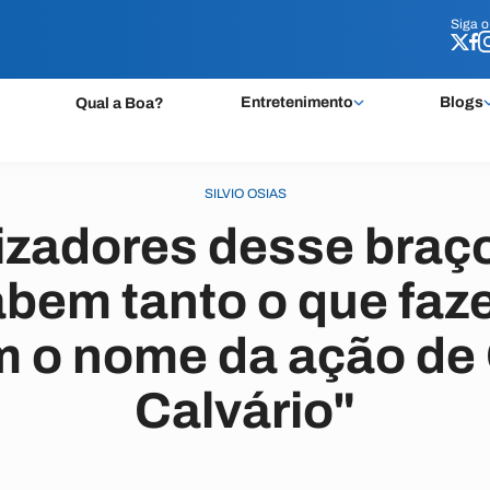
Siga 
Siga 
Entretenimento
Blogs
Qual a Boa?
SILVIO OSIAS
izadores desse braç
abem tanto o que faz
m o nome da ação de
Calvário"