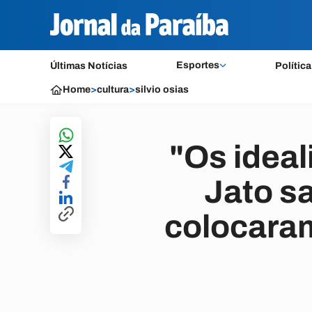
Esportes
Últimas Notícias
Política
Home
>
cultura
>
silvio osias
"Os ideal
Jato s
colocara