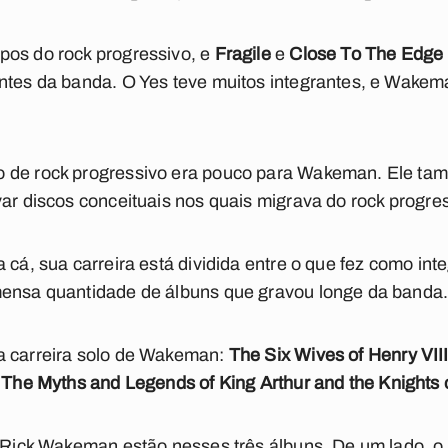
pos do rock progressivo, e
Fragile
e
Close To The
Edge
antes da banda. O Yes teve muitos integrantes, e Wake
 de rock progressivo era pouco para Wakeman. Ele tamb
ar discos conceituais nos quais migrava do rock progres
 cá, sua carreira está dividida entre o que fez como int
mensa quantidade de álbuns que gravou longe da banda
a carreira solo de Wakeman:
The Six Wives of Henry VII
e
The Myths and Legends of King Arthur and
the Knights
e Rick Wakeman estão nesses três álbuns. De um lado, o 