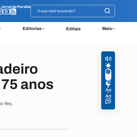
o
o
Jornal da Paraíba
Jornal da Paraíba
Editorias
Mais
Editais
adeiro
 75 anos
o Yes.