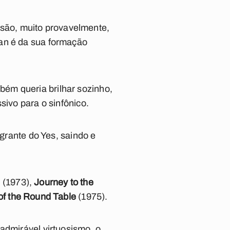
são, muito provavelmente,
man é da sua formação
ém queria brilhar sozinho,
sivo para o sinfônico.
egrante do Yes, saindo e
.
I
(1973),
Journey to the
 of the Round Table
(1975).
admirável virtuosismo, o