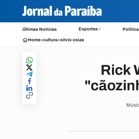
Esportes
Últimas Notícias
Política
Home
>
cultura
>
silvio osias
Rick 
"cãozin
Músic