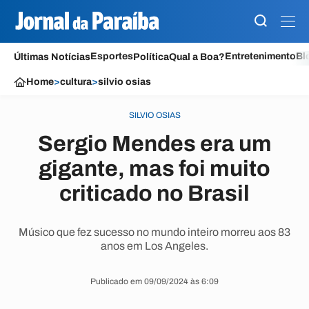
Esportes
Entretenimento
Bl
Últimas Notícias
Política
Qual a Boa?
Home
>
cultura
>
silvio osias
SILVIO OSIAS
Sergio Mendes era um
gigante, mas foi muito
criticado no Brasil
Músico que fez sucesso no mundo inteiro morreu aos 83
anos em Los Angeles.
Publicado em 09/09/2024 às 6:09