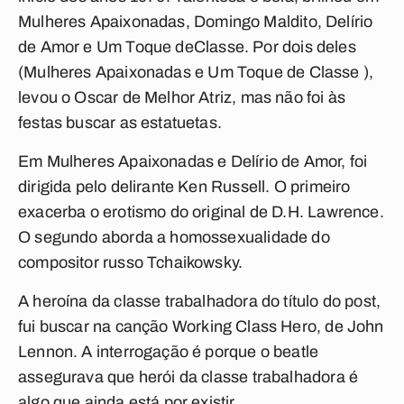
Mulheres Apaixonadas
,
Domingo Maldito
,
Delírio
de Amor
e
Um Toque de
Classe
. Por dois deles
(
Mulheres Apaixonadas
e
Um Toque de Classe
),
levou o Oscar de Melhor Atriz, mas não foi às
festas buscar as estatuetas.
Em
Mulheres Apaixonadas
e
Delírio de Amor
, foi
dirigida pelo delirante Ken Russell. O primeiro
exacerba o erotismo do original de D.H. Lawrence.
O segundo aborda a homossexualidade do
compositor russo Tchaikowsky.
A heroína da classe trabalhadora do título do post,
fui buscar na canção
Working Class Hero
, de John
Lennon. A interrogação é porque o beatle
assegurava que herói da classe trabalhadora é
algo que ainda está por existir.