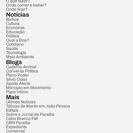
O que fazer?
Onde comer e beber?
Onde ficar?
Notícias
Bichos
Cultura
Economia
Educação
Política
Qual a Boa?
Cotidiano
Saúde
Tecnologia
Meio Ambiente
Blogs
Caderno Animal
Conversa Política
Pleno Poder
Sílvio Osias
Saúde Alerta
Mercado em Movimento
Papo Íntimo
Mais
Últimas Notícias
Tábuas de Marés em João Pessoa
Editais
Sobre o Jornal da Paraíba
Cabo Branco FM
CBN Paraíba
Expediente
Comercial