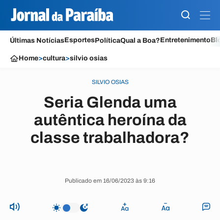
Esportes
Entretenimento
Bl
Últimas Notícias
Política
Qual a Boa?
Home
>
cultura
>
silvio osias
SILVIO OSIAS
Seria Glenda uma
autêntica heroína da
classe trabalhadora?
Publicado em 16/06/2023 às 9:16