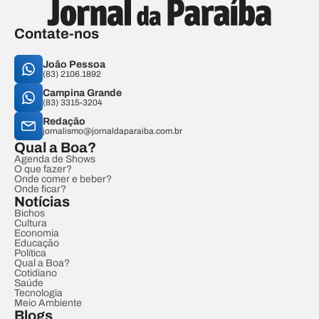
Contate-nos
João Pessoa
(83) 2106.1892
Campina Grande
(83) 3315-3204
Redação
jornalismo@jornaldaparaiba.com.br
Qual a Boa?
Agenda de Shows
O que fazer?
Onde comer e beber?
Onde ficar?
Notícias
Bichos
Cultura
Economia
Educação
Política
Qual a Boa?
Cotidiano
Saúde
Tecnologia
Meio Ambiente
Blogs