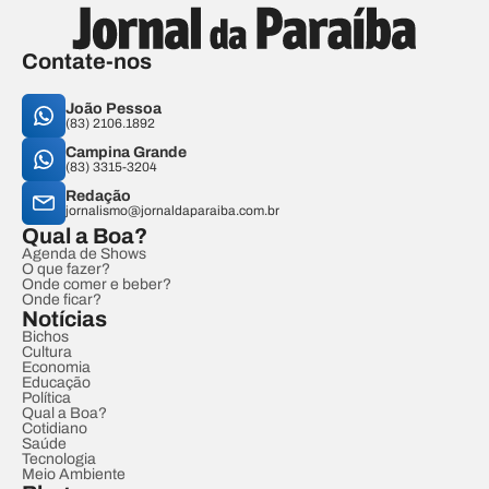
Contate-nos
João Pessoa
(83) 2106.1892
Campina Grande
(83) 3315-3204
Redação
jornalismo@jornaldaparaiba.com.br
Qual a Boa?
Agenda de Shows
O que fazer?
Onde comer e beber?
Onde ficar?
Notícias
Bichos
Cultura
Economia
Educação
Política
Qual a Boa?
Cotidiano
Saúde
Tecnologia
Meio Ambiente