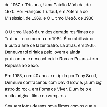
de 1967, e
Tristana, Uma Paixão Mórbida
, de
1970. Por François Truffaut, em
A
Sereia do
Mississipi
, de 1969, e
O Último Metrô
, de 1980.
O Último Metrô
é um dos derradeiros filmes de
Truffaut, que morreu em 1984. É notabilíssimo
tributo à arte de fazer teatro. Lá atrás, em 1965,
Deneuve foi dirigida pelo jovem e ainda
praticamente desconhecido Roman Polanski em
Repulsa ao Sexo
.
Em 1983, com 40 anos e dirigida por Tony Scott,
Deneuve contracenou com David Bowie, já um big
astro do rock, em
Fome de Viver
. É um belo e
muito original filme de vampiros.
Seguem fotos desses nove filmes com os quais