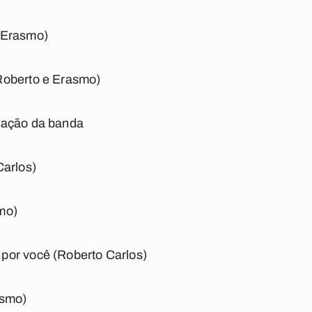
 Erasmo)
Roberto e Erasmo)
tação da banda
Carlos)
mo)
por você (Roberto Carlos)
asmo)