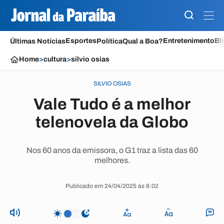
Esportes
Entretenimento
Bl
Últimas Notícias
Política
Qual a Boa?
Home
>
cultura
>
silvio osias
SILVIO OSIAS
Vale Tudo é a melhor
telenovela da Globo
Nos 60 anos da emissora, o G1 traz a lista das 60
melhores.
Publicado em 24/04/2025 às 8:02