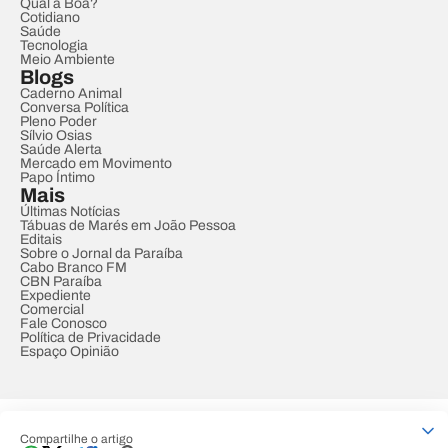
Qual a Boa?
Cotidiano
Saúde
Tecnologia
Meio Ambiente
Blogs
Caderno Animal
Conversa Política
Pleno Poder
Sílvio Osias
Saúde Alerta
Mercado em Movimento
Papo Íntimo
Mais
Últimas Notícias
Tábuas de Marés em João Pessoa
Editais
Sobre o Jornal da Paraíba
Cabo Branco FM
CBN Paraíba
Expediente
Comercial
Fale Conosco
Política de Privacidade
Espaço Opinião
© REDE PARAÍBA DE COMUNICAÇÃO
Compartilhe o artigo