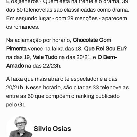
E os gêneros? Quem está na frente é o drama. 39
das 60 telenovelas são classificadas como drama.
Em segundo lugar - com 29 menções - aparecem
os romances.
Na aclamação por horário,
Chocolate Com
Pimenta
vence na faixa das 18,
Que Rei Sou Eu?
na das 19,
Vale Tudo
na das 20/21, e
O Bem-
Amado
na das 22/23h.
A faixa que mais atrai o telespectador é a das
20/21h. Nesse horário, são citadas 33 telenovelas
entre as 60 que compõem o ranking publicado
pelo G1.
Silvio Osias