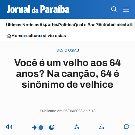
Esportes
Entretenimento
Bl
Últimas Notícias
Política
Qual a Boa?
Home
>
cultura
>
silvio osias
SILVIO OSIAS
Você é um velho aos 64
anos? Na canção, 64 é
sinônimo de velhice
Publicado em 26/06/2023 às 7:13