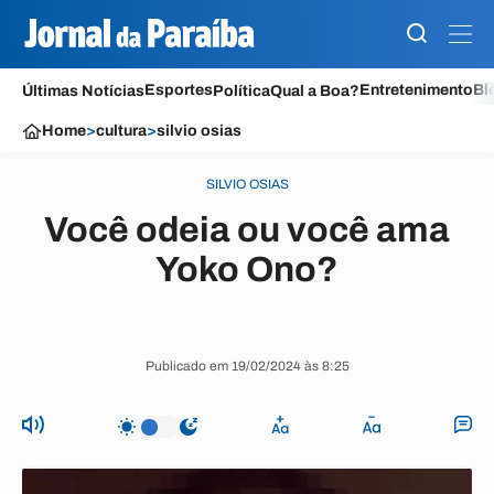
Esportes
Entretenimento
Bl
Últimas Notícias
Política
Qual a Boa?
Home
>
cultura
>
silvio osias
SILVIO OSIAS
Você odeia ou você ama
Yoko Ono?
Publicado em 19/02/2024 às 8:25