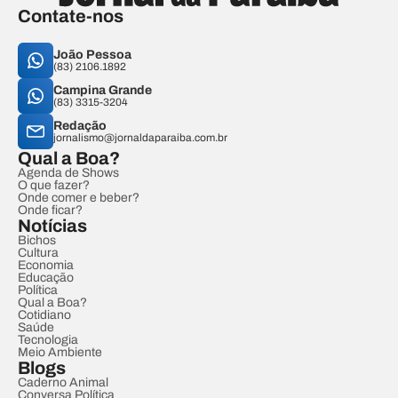
Contate-nos
João Pessoa
(83) 2106.1892
Campina Grande
(83) 3315-3204
Redação
jornalismo@jornaldaparaiba.com.br
Qual a Boa?
Agenda de Shows
O que fazer?
Onde comer e beber?
Onde ficar?
Notícias
Bichos
Cultura
Economia
Educação
Política
Qual a Boa?
Cotidiano
Saúde
Tecnologia
Meio Ambiente
Blogs
Caderno Animal
Conversa Política