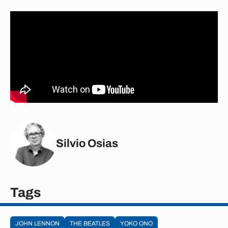
Silvio Osias
Tags
JOHN LENNON
THE BEATLES
YOKO ONO