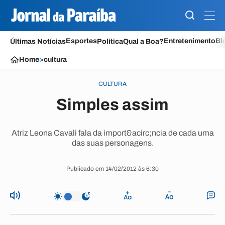
Esportes
Entretenimento
Bl
Últimas Notícias
Política
Qual a Boa?
Home
>
cultura
CULTURA
Simples assim
Atriz Leona Cavali fala da import&acirc;ncia de cada uma
das suas personagens.
Publicado em 14/02/2012 às 6:30