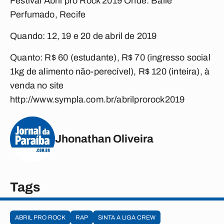
Festival Abril pro Rock 2019 Onde:
Baile
Perfumado, Recife
Quando:
12, 19 e 20 de abril de 2019
Quanto:
R$ 60 (estudante), R$ 70 (ingresso social
1kg de alimento não-perecível), R$ 120 (inteira), à
venda no site
http://www.sympla.com.br/abrilprorock2019
Jhonathan Oliveira
Tags
ABRIL PRO ROCK
RAP
SINTA A LIGA CREW