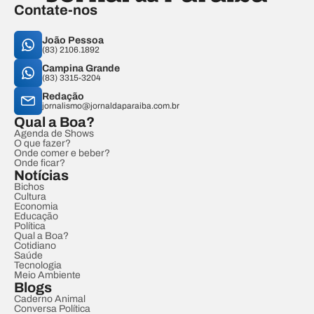
Contate-nos
João Pessoa
(83) 2106.1892
Campina Grande
(83) 3315-3204
Redação
jornalismo@jornaldaparaiba.com.br
Qual a Boa?
Agenda de Shows
O que fazer?
Onde comer e beber?
Onde ficar?
Notícias
Bichos
Cultura
Economia
Educação
Política
Qual a Boa?
Cotidiano
Saúde
Tecnologia
Meio Ambiente
Blogs
Caderno Animal
Conversa Política