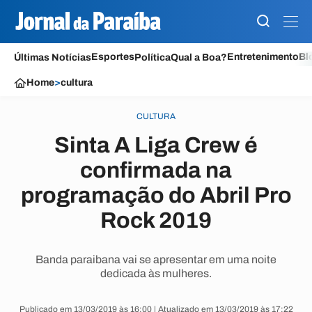
Esportes
Entretenimento
Bl
Últimas Notícias
Política
Qual a Boa?
Home
>
cultura
CULTURA
Sinta A Liga Crew é
confirmada na
programação do Abril Pro
Rock 2019
Banda paraibana vai se apresentar em uma noite
dedicada às mulheres.
Publicado em 13/03/2019 às 16:00 | Atualizado em 13/03/2019 às 17:22