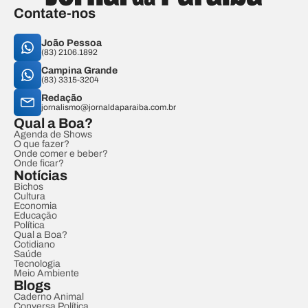
Contate-nos
João Pessoa
(83) 2106.1892
Campina Grande
(83) 3315-3204
Redação
jornalismo@jornaldaparaiba.com.br
Qual a Boa?
Agenda de Shows
O que fazer?
Onde comer e beber?
Onde ficar?
Notícias
Bichos
Cultura
Economia
Educação
Política
Qual a Boa?
Cotidiano
Saúde
Tecnologia
Meio Ambiente
Blogs
Caderno Animal
Conversa Política