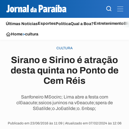
Esportes
Entretenimento
Bl
Últimas Notícias
Política
Qual a Boa?
Home
>
cultura
CULTURA
Sirano e Sirino é atração
desta quinta no Ponto de
Cem Réis
Sanfoneiro M&ocirc; Lima abre a festa com
cl&aacute;ssicos juninos na v&eacute;spera de
S&atilde;o Jo&atilde;o. &nbsp;
Publicado em 23/06/2016 às 11:09 | Atualizado em 07/02/2024 às 12:06