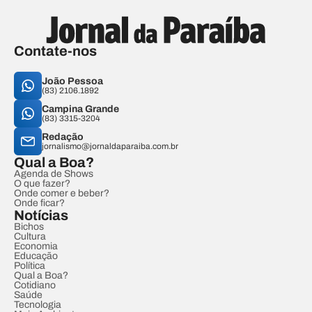
Contate-nos
João Pessoa
(83) 2106.1892
Campina Grande
(83) 3315-3204
Redação
jornalismo@jornaldaparaiba.com.br
Qual a Boa?
Agenda de Shows
O que fazer?
Onde comer e beber?
Onde ficar?
Notícias
Bichos
Cultura
Economia
Educação
Política
Qual a Boa?
Cotidiano
Saúde
Tecnologia