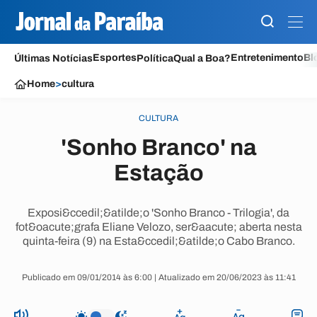
Esportes
Entretenimento
Bl
Últimas Notícias
Política
Qual a Boa?
Home
>
cultura
CULTURA
'Sonho Branco' na
Estação
Exposi&ccedil;&atilde;o 'Sonho Branco - Trilogia', da
fot&oacute;grafa Eliane Velozo, ser&aacute; aberta nesta
quinta-feira (9) na Esta&ccedil;&atilde;o Cabo Branco.
Publicado em 09/01/2014 às 6:00 | Atualizado em 20/06/2023 às 11:41