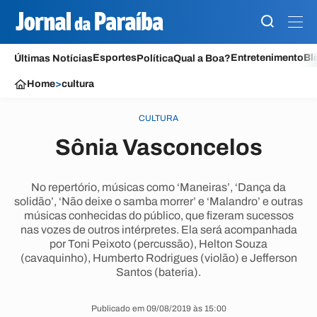
Esportes
Entretenimento
Bl
Últimas Notícias
Política
Qual a Boa?
Home
>
cultura
CULTURA
Sônia Vasconcelos
No repertório, músicas como ‘Maneiras’, ‘Dança da
solidão’, ‘Não deixe o samba morrer’ e ‘Malandro’ e outras
músicas conhecidas do público, que fizeram sucessos
nas vozes de outros intérpretes. Ela será acompanhada
por Toni Peixoto (percussão), Helton Souza
(cavaquinho), Humberto Rodrigues (violão) e Jefferson
Santos (bateria).
Publicado em 09/08/2019 às 15:00